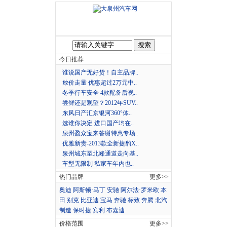
新闻新车
汽车导购
评测试驾
汽车品牌
汽车价格
汽车级别
今日推荐
谁说国产无好货！自主品牌..
放价走量 优惠超过2万元中..
冬季行车安全 4款配备后视..
尝鲜还是观望？2012年SUV..
东风日产汇京银河360°体..
选谁你决定 进口国产均在..
泉州盈众宝来答谢特惠专场..
优雅新贵-2013款全新捷豹X..
泉州城东至北峰通道走向基..
车型无限制 私家车年内也..
热门品牌
更多>>
奥迪
阿斯顿·马丁
安驰
阿尔法·罗米欧
本
田
别克
比亚迪
宝马
奔驰
标致
奔腾
北汽
制造
保时捷
宾利
布嘉迪
价格范围
更多>>