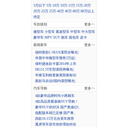
5万以下
5万-10万
10万-15万
15万-20万
20万-25万
25万-40万
40万-80万
80万以上
待定
车款级别
更多>>
微型车
小型车
紧凑型车
中型车
中大型车
豪华车
MPV
SUV
跑车
面包车
皮卡
新闻新车
更多>>
福特新款C-MAX谍照全曝光|
华晨中华微型车预售3万起|
保时捷改款卡宴2014年上市
MG51.5T车型谍照再曝光|
华泰宝利格更换尾部新标识
新款马自达6国内谍照曝光|
汽车导购
更多>>
4款豪华品牌时尚小两厢车
4款高品质紧凑级SUV导购！
豪华SUV的对决 国产奥迪Q3..
低配版本就已足够 国产奥..
四款10-15万元合资车推荐
翼虎等车逆市加价理由何在