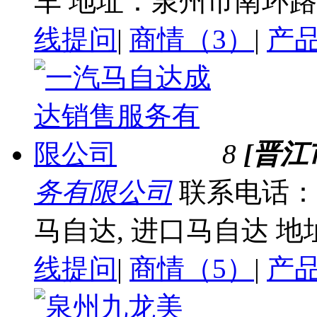
车
地址：泉州市南环路
线提问
|
商情（3）
|
产
8
[晋江
务有限公司
联系电话
马自达, 进口马自达
地
线提问
|
商情（5）
|
产