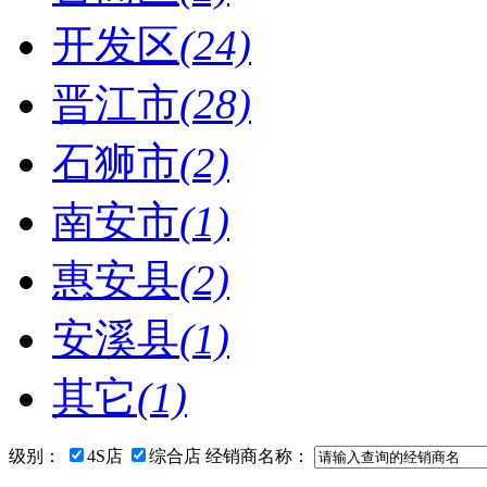
开发区
(24)
晋江市
(28)
石狮市
(2)
南安市
(1)
惠安县
(2)
安溪县
(1)
其它
(1)
级别：
4S店
综合店
经销商名称：