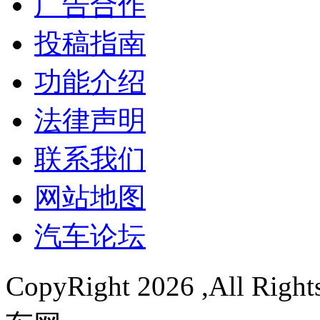
广告合作
投稿指南
功能介绍
法律声明
联系我们
网站地图
汽车论坛
CopyRight
2026 ,All R