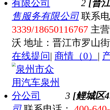
2
[晋江
售服务有限公司
联系
3339/18650116767
主营
沃
地址：晋江市罗山街
在线提问
|
商情（0）
|
3
[鲤城区4
400-640
司
联系电话：