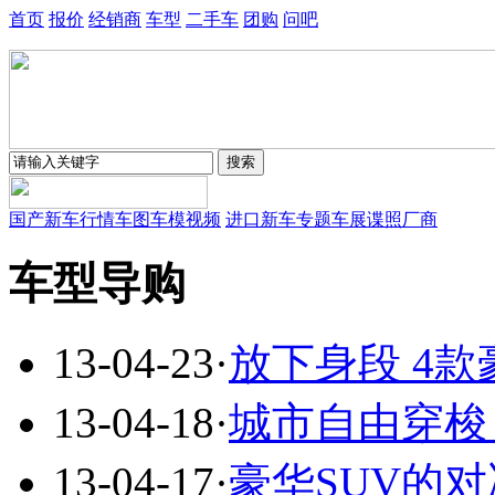
首页
报价
经销商
车型
二手车
团购
问吧
国产新车
行情
车图
车模
视频
进口新车
专题
车展
谍照
厂商
车型导购
13-04-23
·
放下身段 4
13-04-18
·
城市自由穿梭
13-04-17
·
豪华SUV的对