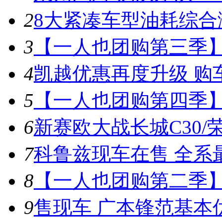
2
8大紧凑车型油耗综合
3
【一人也团购第三季】
4
凯越优惠再度升级 购车
5
【一人也团购第四季】
6
新赛欧大战长城C30/荣
7
科鲁兹现车在售 全系最
8
【一人也团购第二季
9
售现车 广本锋范基本优