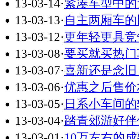
13-03-14
·
紧凑车型中的
13-03-13
·
自主两厢车的比
13-03-12
·
更年轻更具竞
13-03-08
·
要买就买热门车
13-03-07
·
喜新还是念旧？
13-03-06
·
优惠之后售价
13-03-05
·
日系小车间的
13-03-04
·
踏青郊游好伴
13-03-01
·
10万左右的