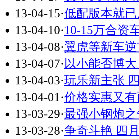
13-04-15
·
低配版本就已
13-04-10
·
10-15万合
13-04-08
·
翼虎等新车逆
13-04-07
·
以小能否博大
13-04-03
·
玩乐新主张 
13-04-01
·
价格实惠又有
13-03-29
·
最强小钢炮之争
13-03-28
·
争奇斗艳 四