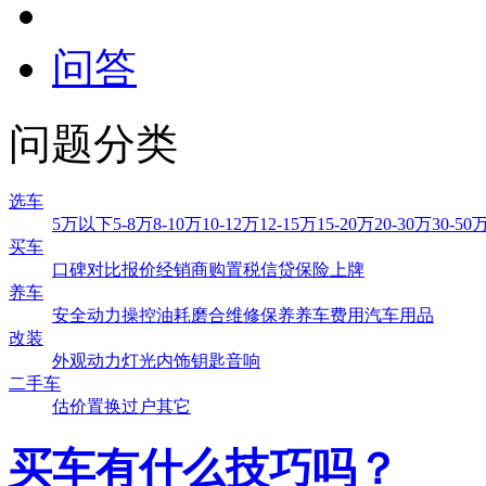
问答
问题分类
选车
5万以下
5-8万
8-10万
10-12万
12-15万
15-20万
20-30万
30-50
买车
口碑对比
报价
经销商
购置税
信贷
保险
上牌
养车
安全
动力操控
油耗
磨合
维修
保养
养车费用
汽车用品
改装
外观
动力
灯光
内饰
钥匙
音响
二手车
估价
置换
过户
其它
买车有什么技巧吗？