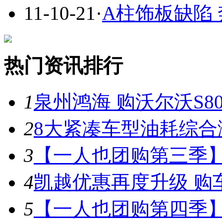
11-10-21
·
A柱饰板缺陷
热门资讯排行
1
泉州鸿海 购沃尔沃S8
2
8大紧凑车型油耗综合
3
【一人也团购第三季】
4
凯越优惠再度升级 购车
5
【一人也团购第四季】