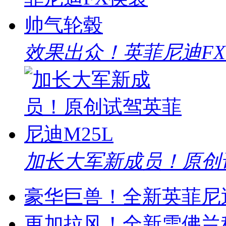
效果出众！英菲尼迪F
加长大军新成员！原创试
豪华巨兽！全新英菲尼迪
更加拉风！全新雪佛兰