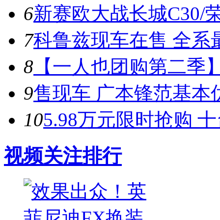
6
新赛欧大战长城C30/荣
7
科鲁兹现车在售 全系最
8
【一人也团购第二季
9
售现车 广本锋范基本优
10
5.98万元限时抢购 
视频关注排行