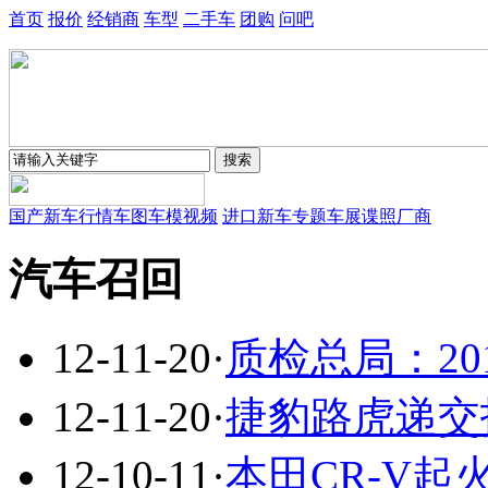
首页
报价
经销商
车型
二手车
团购
问吧
国产新车
行情
车图
车模
视频
进口新车
专题
车展
谍照
厂商
汽车召回
12-11-20
·
质检总局：2
12-11-20
·
捷豹路虎递交报
12-10-11
·
本田CR-V