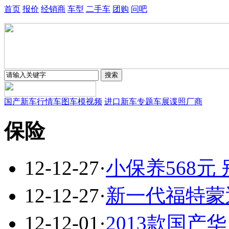
首页
报价
经销商
车型
二手车
团购
问吧
国产新车
行情
车图
车模
视频
进口新车
专题
车展
谍照
厂商
保险
12-12-27
·
小保养568
12-12-27
·
新一代福特蒙
12-12-01
·
2013款国产