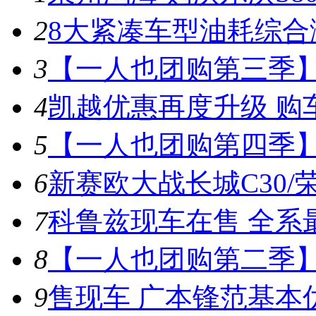
2
8大紧凑车型油耗综合
3
【一人也团购第三季】
4
凯越优惠再度升级 购车
5
【一人也团购第四季】
6
新赛欧大战长城C30/荣
7
科鲁兹现车在售 全系最
8
【一人也团购第二季
9
售现车 广本锋范基本优