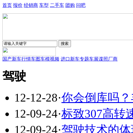
首页
报价
经销商
车型
二手车
团购
问吧
国产新车
行情
车图
车模
视频
进口新车
专题
车展
谍照
厂商
驾驶
12-12-28
·
你会倒库吗？
12-09-24
·
标致307高转
12-09-24
·
驾驶技术的体