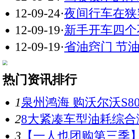
12-09-24
·
夜间行车在狭
12-09-19
·
新手开车四个
12-09-19
·
省油窍门 节
热门资讯排行
1
泉州鸿海 购沃尔沃S8
2
8大紧凑车型油耗综合
3
【一人也团购第三季】