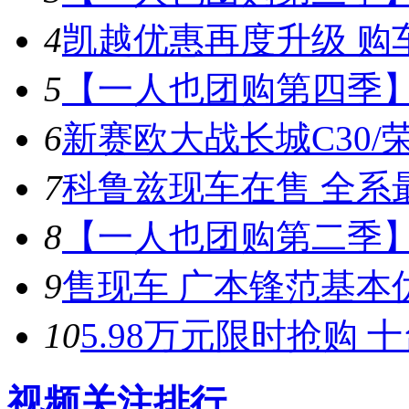
4
凯越优惠再度升级 购车
5
【一人也团购第四季】
6
新赛欧大战长城C30/荣
7
科鲁兹现车在售 全系最
8
【一人也团购第二季
9
售现车 广本锋范基本优
10
5.98万元限时抢购 
视频关注排行