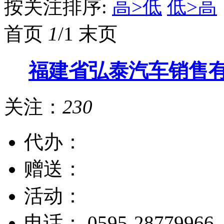
按关注排序:
高>低
低>高
首页
1
/1
末页
福建省弘泰汽车销售
关注：
230
代办：
赠送：
活动：
电话：
0595-28779966