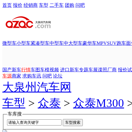
首页
报价
经销商
车型
二手车
团购
问吧
微型车
小型车
紧凑型车
中型车
中大型车
豪华车
MPV
SUV
跑车
面
国产新车
行情
车图
车模
视频
进口新车
专题
车展
谍照
厂商
报价
试
车源
商家
求购
车讯
问吧
论坛
大泉州汽车网
车型
>
众泰
>
众泰M300
车库搜