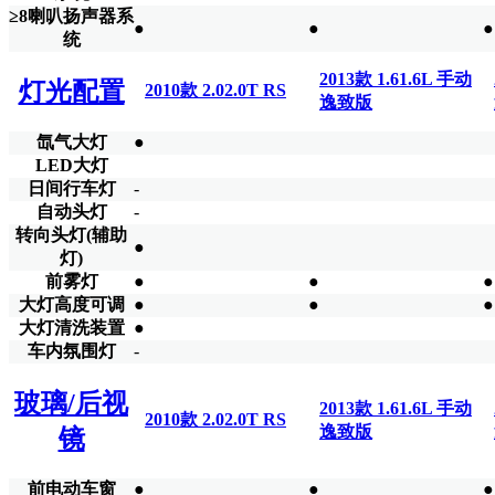
≥8喇叭扬声器系
●
●
●
统
2013款 1.61.6L 手动
灯光配置
2010款 2.02.0T RS
逸致版
氙气大灯
●
LED大灯
日间行车灯
-
自动头灯
-
转向头灯(辅助
●
灯)
前雾灯
●
●
●
大灯高度可调
●
●
●
大灯清洗装置
●
车内氛围灯
-
玻璃/后视
2013款 1.61.6L 手动
2010款 2.02.0T RS
逸致版
镜
前电动车窗
●
●
●