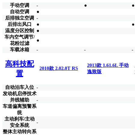
手动空调
-
●
●
自动空调
●
后排独立空调
-
后排出风口
●
●
温度分区控制
●
车内空气调节/
●
花粉过滤
车载冰箱
-
-
-
高科技配
2013款 1.61.6L 手动
2010款 2.02.0T RS
逸致版
置
自动泊车入位
-
发动机启停技术
并线辅助
-
车道偏离预警系
统
主动刹车/主动
-
安全系统
整体主动转向系
-