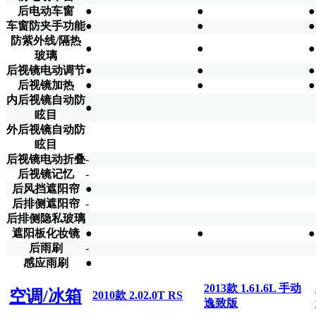
后电动车窗
●
●
●
车窗防夹手功能
●
●
●
防紫外线/隔热
●
●
●
玻璃
后视镜电动调节
●
●
●
后视镜加热
●
●
●
内后视镜自动防
●
眩目
外后视镜自动防
眩目
后视镜电动折叠
-
后视镜记忆
-
后风挡遮阳帘
●
后排侧遮阳帘
-
后排侧隐私玻璃
遮阳板化妆镜
●
●
●
后雨刷
-
感应雨刷
●
2013款 1.61.6L 手动
空调/冰箱
2010款 2.02.0T RS
逸致版