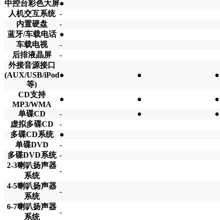
中控台彩色大屏
●
人机交互系统
-
内置硬盘
-
蓝牙/车载电话
●
车载电视
-
后排液晶屏
-
外接音源接口
(AUX/USB/iPod
●
●
●
等)
CD支持
●
●
●
MP3/WMA
单碟CD
-
●
●
虚拟多碟CD
-
多碟CD系统
●
单碟DVD
-
多碟DVD系统
-
2-3喇叭扬声器
-
系统
4-5喇叭扬声器
-
系统
6-7喇叭扬声器
-
系统