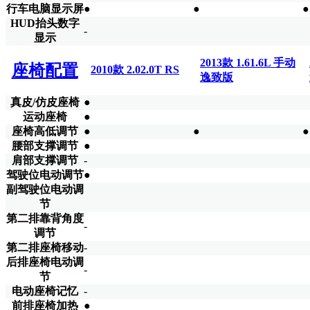
行车电脑显示屏
●
●
●
HUD抬头数字
-
显示
2013款 1.61.6L 手动
座椅配置
2010款 2.02.0T RS
逸致版
真皮/仿皮座椅
●
运动座椅
●
座椅高低调节
●
●
●
腰部支撑调节
●
肩部支撑调节
-
驾驶位电动调节
●
副驾驶位电动调
节
第二排靠背角度
-
调节
第二排座椅移动
-
后排座椅电动调
-
节
电动座椅记忆
-
前排座椅加热
●