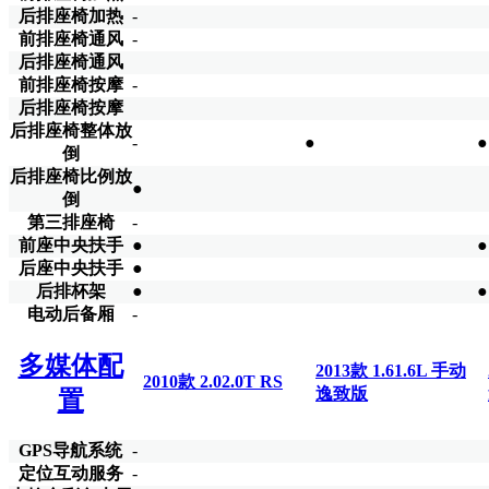
后排座椅加热
-
前排座椅通风
-
后排座椅通风
前排座椅按摩
-
后排座椅按摩
后排座椅整体放
-
●
●
倒
后排座椅比例放
●
倒
第三排座椅
-
前座中央扶手
●
●
后座中央扶手
●
后排杯架
●
●
电动后备厢
-
多媒体配
2013款 1.61.6L 手动
2010款 2.02.0T RS
逸致版
置
GPS导航系统
-
定位互动服务
-