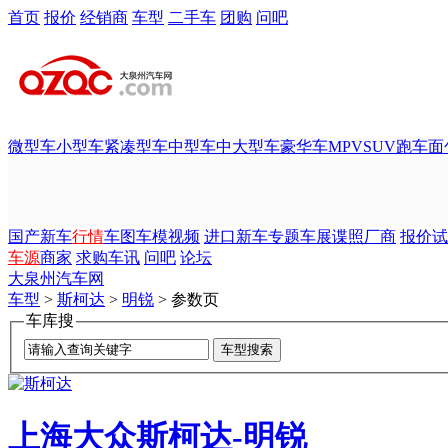
首页
报价
经销商
车型
二手车
团购
问吧
微型车
小型车
紧凑型车
中型车
中大型车
豪华车
MPV
SUV
跑车
面
国产新车
行情
车图
车模
视频
进口新车
专题
车展
谍照
厂商
报价
试
车源
商家
求购
车讯
问吧
论坛
大泉州汽车网
车型
>
斯柯达
>
明锐
> 参数页
车库搜
上海大众斯柯达-明锐