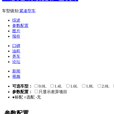
车型级别:
紧凑型车
综述
参数配置
图片
报价
口碑
油耗
养车
论坛
新闻
视频
可选车型：
0.0L
1.4L
1.6L
1.8L
2.0L
参数配置：
只显示差异项目
●标配 ○选配 -无
参数配置