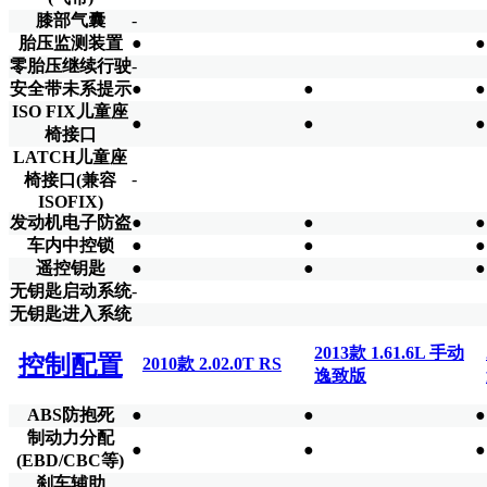
膝部气囊
-
胎压监测装置
●
●
零胎压继续行驶
-
安全带未系提示
●
●
●
ISO FIX儿童座
●
●
●
椅接口
LATCH儿童座
-
椅接口(兼容
ISOFIX)
发动机电子防盗
●
●
●
车内中控锁
●
●
●
遥控钥匙
●
●
●
无钥匙启动系统
-
无钥匙进入系统
2013款 1.61.6L 手动
控制配置
2010款 2.02.0T RS
逸致版
ABS防抱死
●
●
●
制动力分配
●
●
●
(EBD/CBC等)
刹车辅助