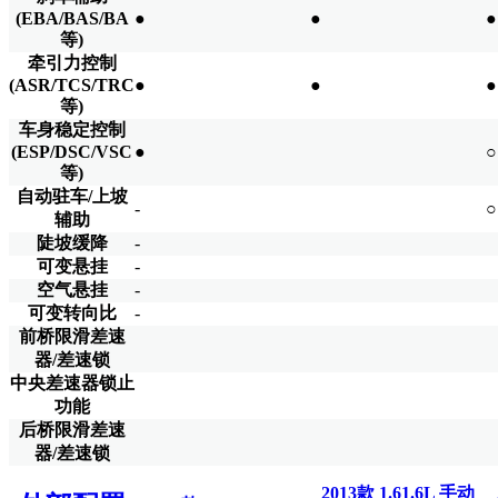
(EBA/BAS/BA
●
●
●
等)
牵引力控制
(ASR/TCS/TRC
●
●
●
等)
车身稳定控制
(ESP/DSC/VSC
●
○
等)
自动驻车/上坡
-
○
辅助
陡坡缓降
-
可变悬挂
-
空气悬挂
-
可变转向比
-
前桥限滑差速
器/差速锁
中央差速器锁止
功能
后桥限滑差速
器/差速锁
2013款 1.61.6L 手动