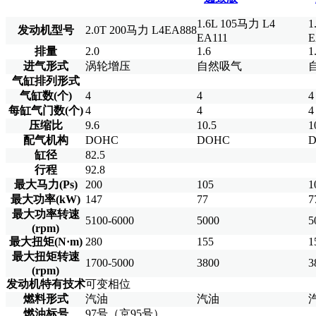
1.6L 105马力 L4
1
发动机型号
2.0T 200马力 L4EA888
EA111
E
排量
2.0
1.6
1
进气形式
涡轮增压
自然吸气
气缸排列形式
气缸数(个)
4
4
4
每缸气门数(个)
4
4
4
压缩比
9.6
10.5
1
配气机构
DOHC
DOHC
缸径
82.5
行程
92.8
最大马力(Ps)
200
105
1
最大功率(kW)
147
77
7
最大功率转速
5100-6000
5000
5
(rpm)
最大扭矩(N·m)
280
155
1
最大扭矩转速
1700-5000
3800
3
(rpm)
发动机特有技术
可变相位
燃料形式
汽油
汽油
燃油标号
97号（京95号）