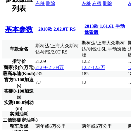
右移
删除
左移
右移
删除
列表
2013款 1.61.6L 手动
基本参数
2010款 2.02.0T RS
逸致版
斯柯达/上海大众斯柯
斯柯达/上海大众斯柯
车款全名
达/明锐/1.6L 手动逸致
达
达/明锐/2.0T RS
版
指导价
21.09
12.2
1
商家报价(万元)
21.09~21.09万
12.2~12.2万
1
最高车速(Km/h)
235
185
1
官方0-100加速
7.7
12
1
(s)
实测0-100加速
(s)
实测100-0制动
(m)
实测油耗
工信部测定油耗
8
整车质保
两年或6万公里
两年或6万公里