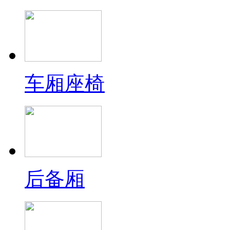
车厢座椅
后备厢