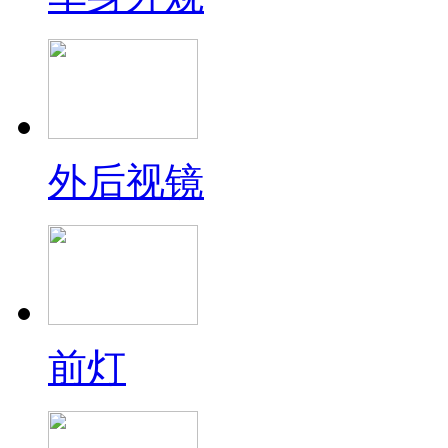
外后视镜
前灯