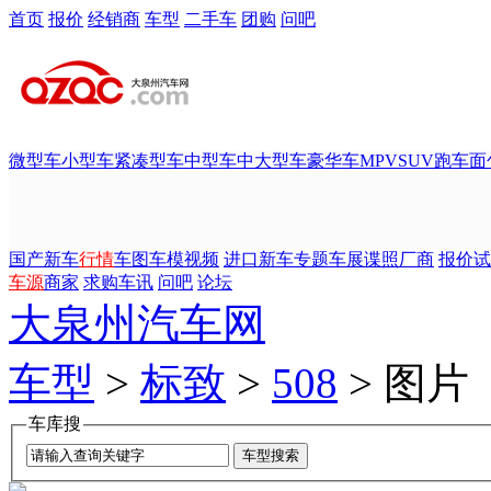
首页
报价
经销商
车型
二手车
团购
问吧
微型车
小型车
紧凑型车
中型车
中大型车
豪华车
MPV
SUV
跑车
面
国产新车
行情
车图
车模
视频
进口新车
专题
车展
谍照
厂商
报价
试
车源
商家
求购
车讯
问吧
论坛
大泉州汽车网
车型
>
标致
>
508
> 图片
车库搜