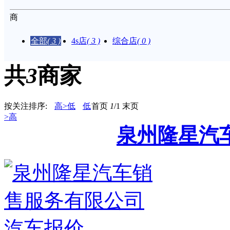
商
家：
全部
( 3 )
4s店
( 3 )
综合店
( 0 )
共
3
商家
按关注排序:
高>低
低
首页
1
/1
末页
>高
泉州隆星汽