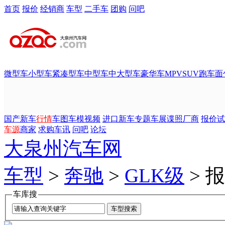
首页
报价
经销商
车型
二手车
团购
问吧
微型车
小型车
紧凑型车
中型车
中大型车
豪华车
MPV
SUV
跑车
面
国产新车
行情
车图
车模
视频
进口新车
专题
车展
谍照
厂商
报价
试
车源
商家
求购
车讯
问吧
论坛
大泉州汽车网
车型
>
奔驰
>
GLK级
> 
车库搜