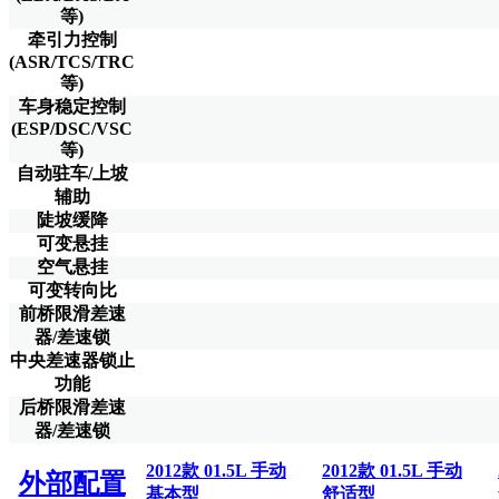
等)
牵引力控制
(ASR/TCS/TRC
等)
车身稳定控制
(ESP/DSC/VSC
等)
自动驻车/上坡
辅助
陡坡缓降
可变悬挂
空气悬挂
可变转向比
前桥限滑差速
器/差速锁
中央差速器锁止
功能
后桥限滑差速
器/差速锁
2012款 01.5L 手动
2012款 01.5L 手动
外部配置
基本型
舒适型