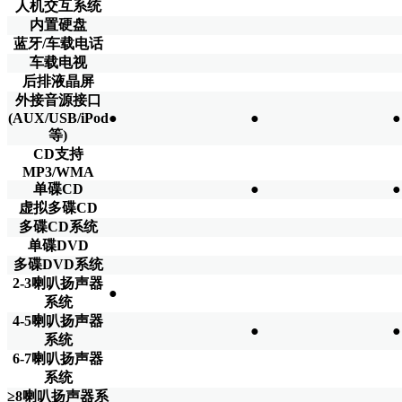
人机交互系统
内置硬盘
蓝牙/车载电话
车载电视
后排液晶屏
外接音源接口
(AUX/USB/iPod
●
●
●
等)
CD支持
MP3/WMA
单碟CD
●
●
虚拟多碟CD
多碟CD系统
单碟DVD
多碟DVD系统
2-3喇叭扬声器
●
系统
4-5喇叭扬声器
●
●
系统
6-7喇叭扬声器
系统
≥8喇叭扬声器系