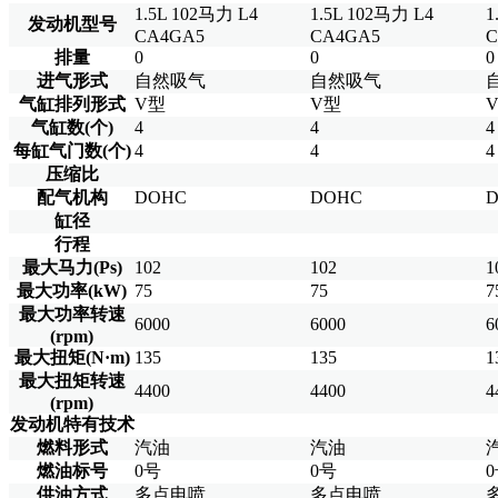
1.5L 102马力 L4
1.5L 102马力 L4
1
发动机型号
CA4GA5
CA4GA5
C
排量
0
0
0
进气形式
自然吸气
自然吸气
气缸排列形式
V型
V型
气缸数(个)
4
4
4
每缸气门数(个)
4
4
4
压缩比
配气机构
DOHC
DOHC
缸径
行程
最大马力(Ps)
102
102
1
最大功率(kW)
75
75
7
最大功率转速
6000
6000
6
(rpm)
最大扭矩(N·m)
135
135
1
最大扭矩转速
4400
4400
4
(rpm)
发动机特有技术
燃料形式
汽油
汽油
燃油标号
0号
0号
供油方式
多点电喷
多点电喷