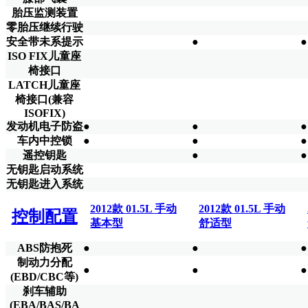
胎压监测装置
零胎压继续行驶
安全带未系提示
●
●
ISO FIX儿童座
椅接口
LATCH儿童座
椅接口(兼容
ISOFIX)
发动机电子防盗
●
●
●
车内中控锁
●
●
●
遥控钥匙
●
●
无钥匙启动系统
无钥匙进入系统
2012款 01.5L 手动
2012款 01.5L 手动
控制配置
基本型
舒适型
ABS防抱死
●
●
●
制动力分配
●
●
●
(EBD/CBC等)
刹车辅助
(EBA/BAS/BA