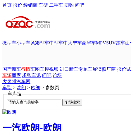
首页
报价
经销商
车型
二手车
团购
问吧
微型车
小型车
紧凑型车
中型车
中大型车
豪华车
MPV
SUV
跑车
面
国产新车
行情
车图
车模
视频
进口新车
专题
车展
谍照
厂商
报价
试
车源
商家
求购
车讯
问吧
论坛
大泉州汽车网
车型
>
欧朗
>
欧朗
> 参数页
车库搜
一汽欧朗-欧朗