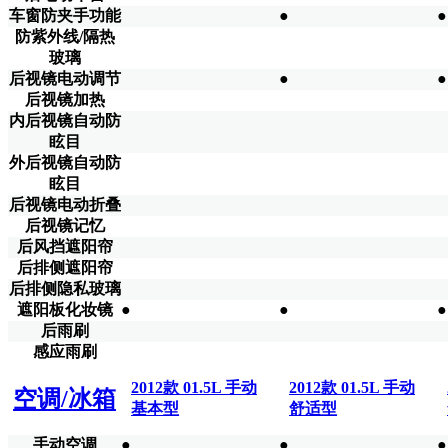
车窗防夹手功能
●
●
防紫外线/隔热
玻璃
后视镜电动调节
●
●
后视镜加热
内后视镜自动防
眩目
外后视镜自动防
眩目
后视镜电动折叠
后视镜记忆
后风挡遮阳帘
后排侧遮阳帘
后排侧隐私玻璃
遮阳板化妆镜
●
●
●
后雨刷
感应雨刷
2012款 01.5L 手动
2012款 01.5L 手动
空调/冰箱
基本型
舒适型
手动空调
●
●
●