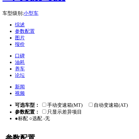
车型级别:
小型车
综述
参数配置
图片
报价
口碑
油耗
养车
论坛
新闻
视频
可选车型：
手动变速箱(MT)
自动变速箱(AT)
参数配置：
只显示差异项目
●标配 ○选配 -无
参数配置