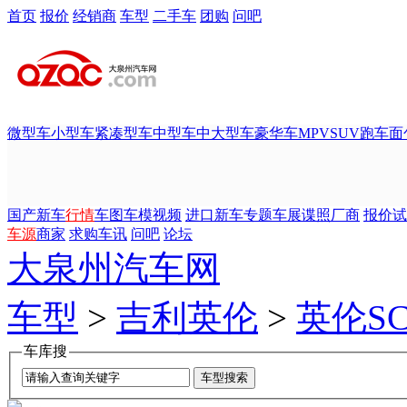
首页
报价
经销商
车型
二手车
团购
问吧
微型车
小型车
紧凑型车
中型车
中大型车
豪华车
MPV
SUV
跑车
面
国产新车
行情
车图
车模
视频
进口新车
专题
车展
谍照
厂商
报价
试
车源
商家
求购
车讯
问吧
论坛
大泉州汽车网
车型
>
吉利英伦
>
英伦SC
车库搜