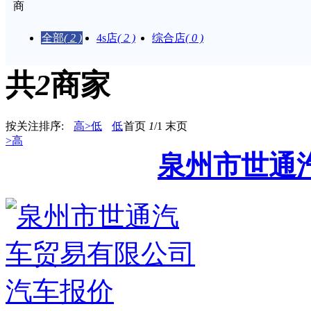
商
家：
全部
( 2 )
4s店
( 2 )
综合店
( 0 )
共
2
商家
按关注排序:
高>低
低
首页
1
/1
末页
>高
泉州市世通