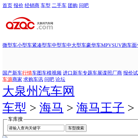
首页
报价
经销商
车型
二手车
团购
问吧
微型车
小型车
紧凑型车
中型车
中大型车
豪华车
MPV
SUV
跑车
面
国产新车
行情
车图
车模
视频
进口新车
专题
车展
谍照
厂商
报价
试
车源
商家
求购
车讯
问吧
论坛
大泉州汽车网
车型
>
海马
>
海马王子
>
车库搜