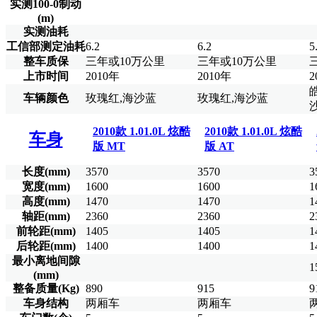
实测100-0制动
(m)
实测油耗
工信部测定油耗
6.2
6.2
5
整车质保
三年或10万公里
三年或10万公里
上市时间
2010年
2010年
2
车辆颜色
玫瑰红,海沙蓝
玫瑰红,海沙蓝
2010款 1.01.0L 炫酷
2010款 1.01.0L 炫酷
车身
版 MT
版 AT
长度(mm)
3570
3570
3
宽度(mm)
1600
1600
1
高度(mm)
1470
1470
1
轴距(mm)
2360
2360
2
前轮距(mm)
1405
1405
1
后轮距(mm)
1400
1400
1
最小离地间隙
1
(mm)
整备质量(Kg)
890
915
9
车身结构
两厢车
两厢车