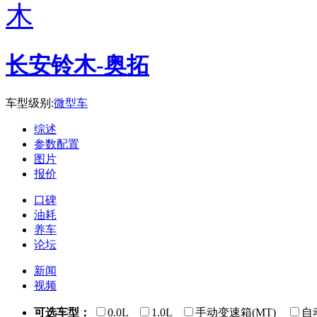
长安铃木-奥拓
车型级别:
微型车
综述
参数配置
图片
报价
口碑
油耗
养车
论坛
新闻
视频
可选车型：
0.0L
1.0L
手动变速箱(MT)
自