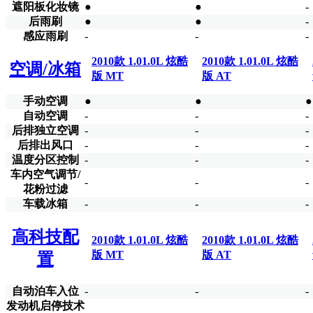
遮阳板化妆镜
●
●
-
后雨刷
●
●
-
感应雨刷
-
-
-
2010款 1.01.0L 炫酷
2010款 1.01.0L 炫酷
空调/冰箱
版 MT
版 AT
手动空调
●
●
●
自动空调
-
-
-
后排独立空调
-
-
-
后排出风口
-
-
-
温度分区控制
-
-
-
车内空气调节/
-
-
-
花粉过滤
车载冰箱
-
-
-
高科技配
2010款 1.01.0L 炫酷
2010款 1.01.0L 炫酷
版 MT
版 AT
置
自动泊车入位
-
-
-
发动机启停技术