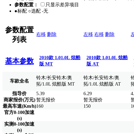
参数配置：
只显示差异项目
●标配 ○选配 -无
参数配置
右移
删除
左移
右移
删除
列表
2010款 1.01.0L 炫酷
2010款 1.01.0L 炫酷
基本参数
版 MT
版 AT
铃木/长安铃木/奥
铃木/长安铃木/奥
车款全名
拓/1.0L 炫酷版 MT
拓/1.0L 炫酷版 AT
拓
指导价
5.39
6.29
4
商家报价(万元)
暂无报价
暂无报价
最高车速(Km/h)
160
150
1
官方0-100加速
(s)
实测0-100加速
(s)