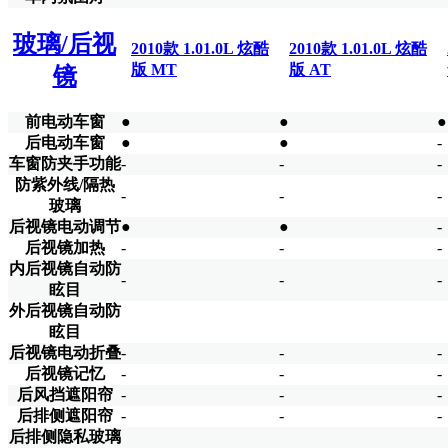
玻璃/后视
2010款 1.01.0L 炫酷
2010款 1.01.0L 炫酷
版 MT
版 AT
镜
前电动车窗
●
●
●
后电动车窗
●
●
-
车窗防夹手功能
-
-
-
防紫外线/隔热
-
-
-
玻璃
后视镜电动调节
●
●
-
后视镜加热
-
-
-
内后视镜自动防
-
-
-
眩目
外后视镜自动防
眩目
后视镜电动折叠
-
-
-
后视镜记忆
-
-
-
后风挡遮阳帘
-
-
-
后排侧遮阳帘
-
-
-
后排侧隐私玻璃