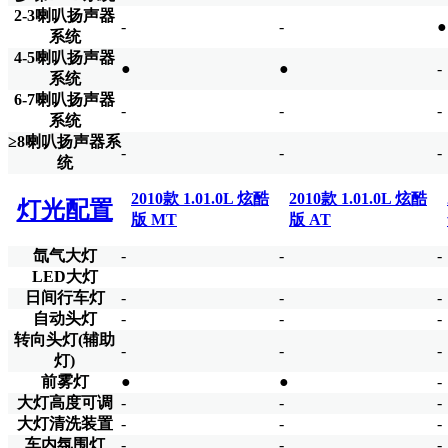
2-3喇叭扬声器
-
-
●
系统
4-5喇叭扬声器
●
●
-
系统
6-7喇叭扬声器
-
-
-
系统
≥8喇叭扬声器系
-
-
-
统
2010款 1.01.0L 炫酷
2010款 1.01.0L 炫酷
灯光配置
版 MT
版 AT
氙气大灯
-
-
-
LED大灯
日间行车灯
-
-
-
自动头灯
-
-
-
转向头灯(辅助
-
-
-
灯)
前雾灯
●
●
-
大灯高度可调
-
-
-
大灯清洗装置
-
-
-
车内氛围灯
-
-
-