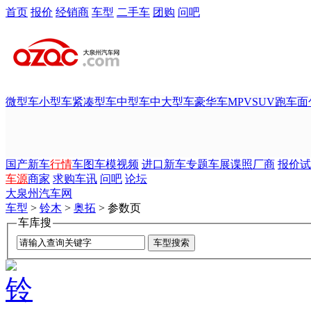
首页
报价
经销商
车型
二手车
团购
问吧
微型车
小型车
紧凑型车
中型车
中大型车
豪华车
MPV
SUV
跑车
面
国产新车
行情
车图
车模
视频
进口新车
专题
车展
谍照
厂商
报价
试
车源
商家
求购
车讯
问吧
论坛
大泉州汽车网
车型
>
铃木
>
奥拓
> 参数页
车库搜