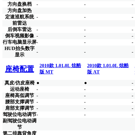
方向盘换档
-
-
-
方向盘加热
定速巡航系统
-
-
-
前雷达
后倒车雷达
-
-
-
倒车视频影像
-
-
-
行车电脑显示屏
-
-
-
HUD抬头数字
-
-
-
显示
2010款 1.01.0L 炫酷
2010款 1.01.0L 炫酷
座椅配置
版 MT
版 AT
真皮/仿皮座椅
●
●
-
运动座椅
-
-
-
座椅高低调节
-
-
-
腰部支撑调节
-
-
-
肩部支撑调节
-
-
-
驾驶位电动调节
-
-
-
副驾驶位电动调
节
第二排靠背角度