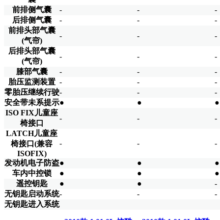
前排侧气囊
-
-
-
后排侧气囊
-
-
-
前排头部气囊
-
-
-
(气帘)
后排头部气囊
-
-
-
(气帘)
膝部气囊
-
-
-
胎压监测装置
-
-
-
零胎压继续行驶
-
-
-
安全带未系提示
●
●
●
ISO FIX儿童座
-
-
-
椅接口
LATCH儿童座
-
-
-
椅接口(兼容
ISOFIX)
发动机电子防盗
●
●
●
车内中控锁
●
●
●
遥控钥匙
●
●
-
无钥匙启动系统
-
-
-
无钥匙进入系统