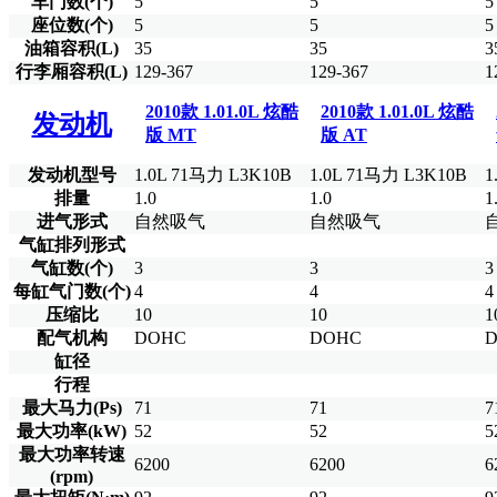
车门数(个)
5
5
5
座位数(个)
5
5
5
油箱容积(L)
35
35
3
行李厢容积(L)
129-367
129-367
1
2010款 1.01.0L 炫酷
2010款 1.01.0L 炫酷
发动机
版 MT
版 AT
发动机型号
1.0L 71马力 L3K10B
1.0L 71马力 L3K10B
1
排量
1.0
1.0
1
进气形式
自然吸气
自然吸气
气缸排列形式
气缸数(个)
3
3
3
每缸气门数(个)
4
4
4
压缩比
10
10
1
配气机构
DOHC
DOHC
缸径
行程
最大马力(Ps)
71
71
7
最大功率(kW)
52
52
5
最大功率转速
6200
6200
6
(rpm)