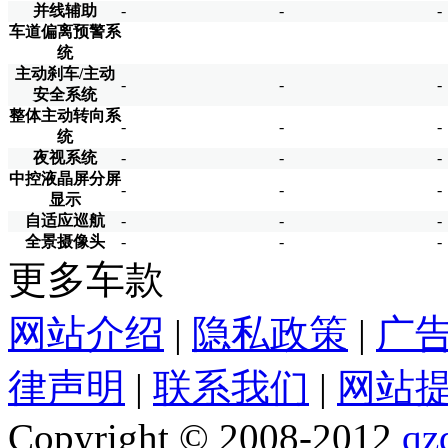
并线辅助
-
-
-
车道偏离预警系
统
主动刹车/主动
-
-
-
安全系统
整体主动转向系
-
-
-
统
夜视系统
-
-
-
中控液晶屏分屏
-
-
-
显示
自适应巡航
-
-
-
全景摄像头
-
-
-
更多车款
网站介绍
|
隐私政策
|
广
律声明
|
联系我们
|
网站
Copyright © 2008-2012
qz