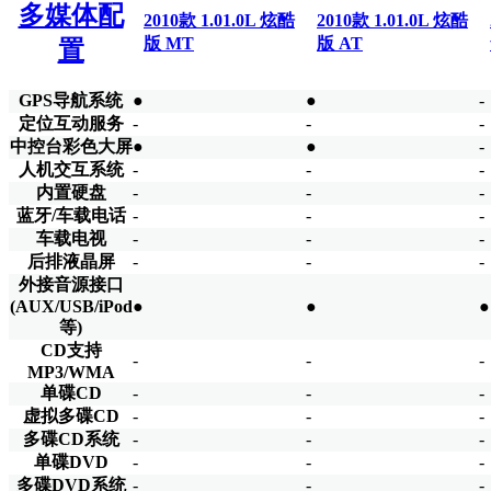
多媒体配
2010款 1.01.0L 炫酷
2010款 1.01.0L 炫酷
版 MT
版 AT
置
GPS导航系统
●
●
-
定位互动服务
-
-
-
中控台彩色大屏
●
●
-
人机交互系统
-
-
-
内置硬盘
-
-
-
蓝牙/车载电话
-
-
-
车载电视
-
-
-
后排液晶屏
-
-
-
外接音源接口
(AUX/USB/iPod
●
●
●
等)
CD支持
-
-
-
MP3/WMA
单碟CD
-
-
-
虚拟多碟CD
-
-
-
多碟CD系统
-
-
-
单碟DVD
-
-
-
多碟DVD系统
-
-
-