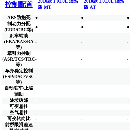
2010款 1.01.0L 炫酷
2010款 1.01.0L 炫酷
控制配置
版 MT
版 AT
ABS防抱死
●
●
●
制动力分配
●
●
●
(EBD/CBC等)
刹车辅助
(EBA/BAS/BA
-
-
-
等)
牵引力控制
(ASR/TCS/TRC
-
-
-
等)
车身稳定控制
(ESP/DSC/VSC
-
-
-
等)
自动驻车/上坡
辅助
陡坡缓降
-
-
-
可变悬挂
-
-
-
空气悬挂
-
-
-
可变转向比
-
-
-
前桥限滑差速