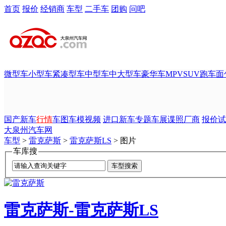
首页
报价
经销商
车型
二手车
团购
问吧
微型车
小型车
紧凑型车
中型车
中大型车
豪华车
MPV
SUV
跑车
面
国产新车
行情
车图
车模
视频
进口新车
专题
车展
谍照
厂商
报价
试
大泉州汽车网
车型
>
雷克萨斯
>
雷克萨斯LS
> 图片
车库搜
雷克萨斯-雷克萨斯LS