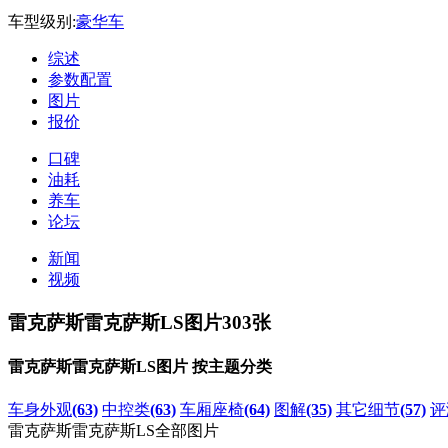
车型级别:
豪华车
综述
参数配置
图片
报价
口碑
油耗
养车
论坛
新闻
视频
雷克萨斯雷克萨斯LS图片
303张
雷克萨斯雷克萨斯LS图片 按主题分类
车身外观
(63)
中控类
(63)
车厢座椅
(64)
图解
(35)
其它细节
(57)
评
雷克萨斯雷克萨斯LS全部图片