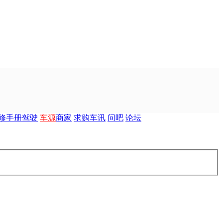
修
手册
驾驶
车源
商家
求购
车讯
问吧
论坛