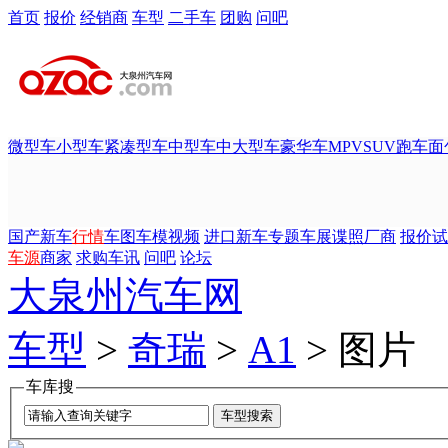
首页
报价
经销商
车型
二手车
团购
问吧
微型车
小型车
紧凑型车
中型车
中大型车
豪华车
MPV
SUV
跑车
面
国产新车
行情
车图
车模
视频
进口新车
专题
车展
谍照
厂商
报价
试
车源
商家
求购
车讯
问吧
论坛
大泉州汽车网
车型
>
奇瑞
>
A1
> 图片
车库搜