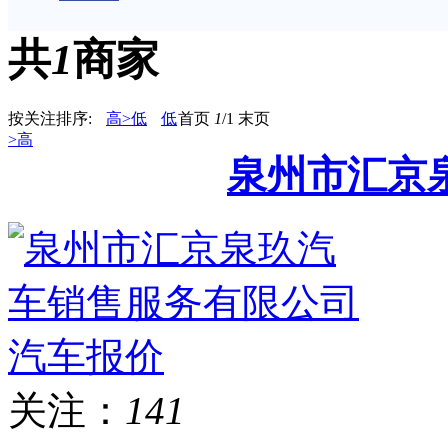
共
1
商家
按关注排序:
高>低
低
首页
1
/1
末页
>高
泉州市汇京
关注：
141