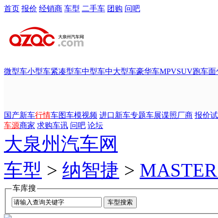
首页
报价
经销商
车型
二手车
团购
问吧
微型车
小型车
紧凑型车
中型车
中大型车
豪华车
MPV
SUV
跑车
面
国产新车
行情
车图
车模
视频
进口新车
专题
车展
谍照
厂商
报价
试
车源
商家
求购
车讯
问吧
论坛
大泉州汽车网
车型
>
纳智捷
>
MASTER
车库搜